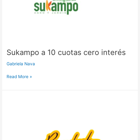
interés
Sukampo a 10 cuotas cero interés
Gabriela Nava
Read More »
Bansbach
a
12
cuotas
cero
interés