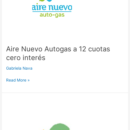
cuotas
cero
interés
Aire Nuevo Autogas a 12 cuotas
cero interés
Gabriela Nava
Read More »
Sukampo
a
10
cuotas
cero