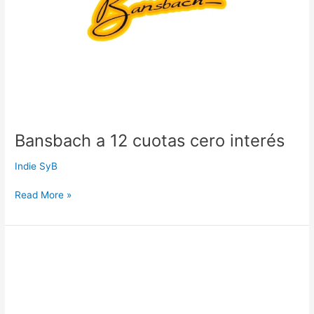
Bansbach a 12 cuotas cero interés
Indie SyB
Read More »
FarmAgro
a
18
cuotas
cero