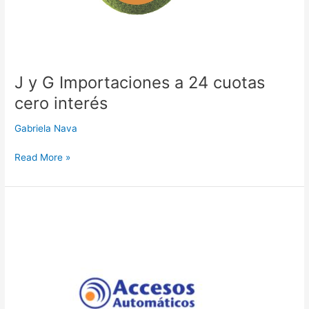
interés
J y G Importaciones a 24 cuotas
cero interés
Gabriela Nava
Read More »
Accesos
Automáticos
a
3
cuotas
cero
interés