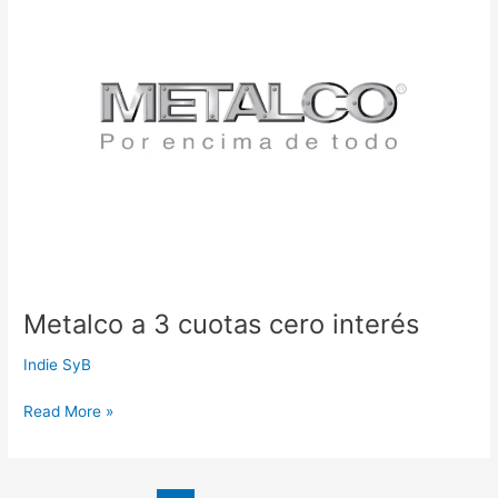
3
cuotas
cero
interés
Metalco a 3 cuotas cero interés
Indie SyB
Read More »