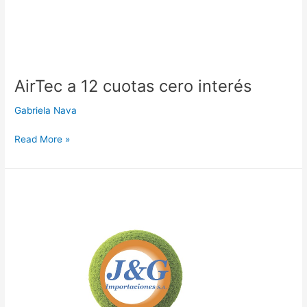
AirTec a 12 cuotas cero interés
Gabriela Nava
Read More »
J
y
G
Importaciones
a
24
cuotas
cero