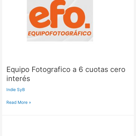
6
cuotas
cero
interés
Equipo Fotografico a 6 cuotas cero
interés
Indie SyB
Read More »
Metalco
a