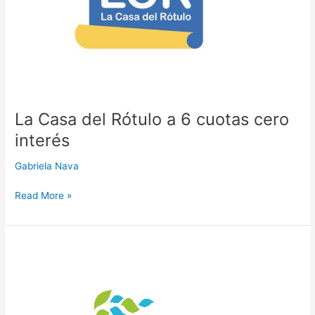
cuotas
cero
interés
La Casa del Rótulo a 6 cuotas cero
interés
Gabriela Nava
Read More »
Aire
Nuevo
Autogas
a
12