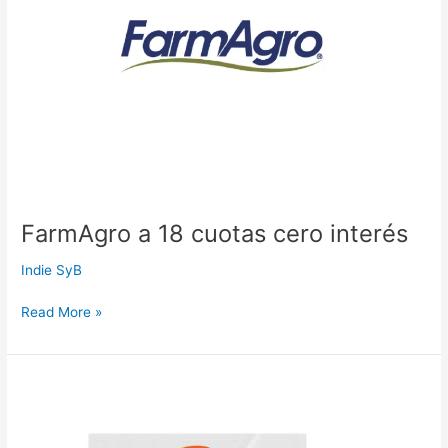
interés
FarmAgro a 18 cuotas cero interés
Indie SyB
Read More »
Equipo
Fotografico
a