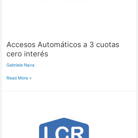
Accesos Automáticos a 3 cuotas
cero interés
Gabriela Nava
Read More »
La
Casa
del
Rótulo
a
6