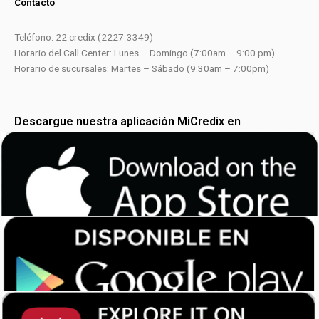
Contacto
Teléfono: 22 credix (2227-3349)
Horario del Call Center: Lunes – Domingo (7:00am – 9:00 pm)
Horario de sucursales: Martes – Sábado (9:30am – 7:00pm)
Descargue nuestra aplicación MiCredix en