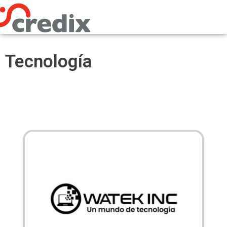
Omitir
e
ir
al
contenido
Tecnología