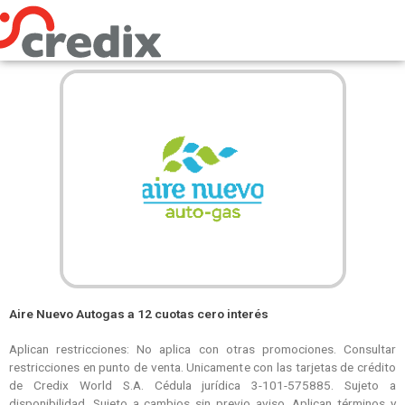
Omitir
e
ir
al
contenido
Aire Nuevo Autogas a 12 cuotas cero interés
Aplican restricciones: No aplica con otras promociones. Consultar
restricciones en punto de venta. Unicamente con las tarjetas de crédito
de Credix World S.A. Cédula jurídica 3-101-575885. Sujeto a
disponibilidad. Sujeto a cambios sin previo aviso. Aplican términos y