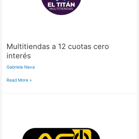
Multitiendas a 12 cuotas cero
interés
Gabriela Nava
Read More »
Acoplus
a
12
cuotas
cero
interés