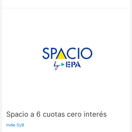
Spacio
a
6
cuotas
cero
interés
Spacio a 6 cuotas cero interés
Indie SyB