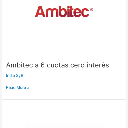
interés
Ambitec a 6 cuotas cero interés
Indie SyB
Read More »
Almacén
La
Colonial
a