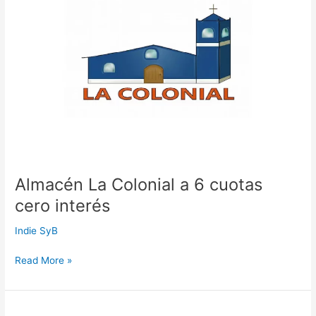
6
cuotas
cero
interés
Almacén La Colonial a 6 cuotas
cero interés
Indie SyB
Read More »
Colchones