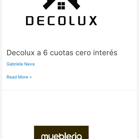
Decolux a 6 cuotas cero interés
Gabriela Nava
Read More »
Muebles
Golden
Wood
a
12
cuotas