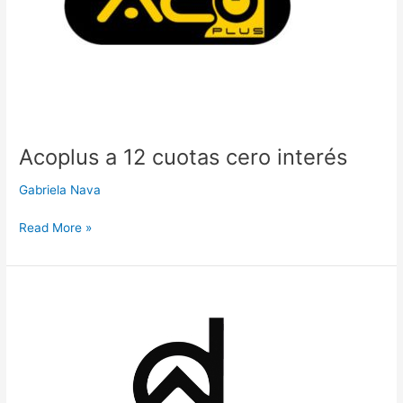
Acoplus a 12 cuotas cero interés
Gabriela Nava
Read More »
Decolux
a
6
cuotas
cero
interés