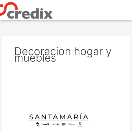
Omitir
e
ir
al
contenido
Decoracion hogar y
muebles
Grupo
Santamaría
a
12
cuotas
cero
interés