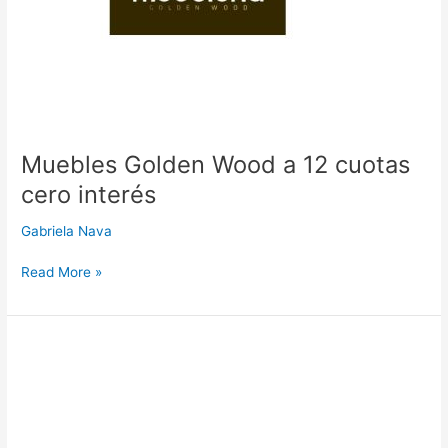
cero
interés
Muebles Golden Wood a 12 cuotas
cero interés
Gabriela Nava
Read More »
Ambitec
a
6
cuotas
cero