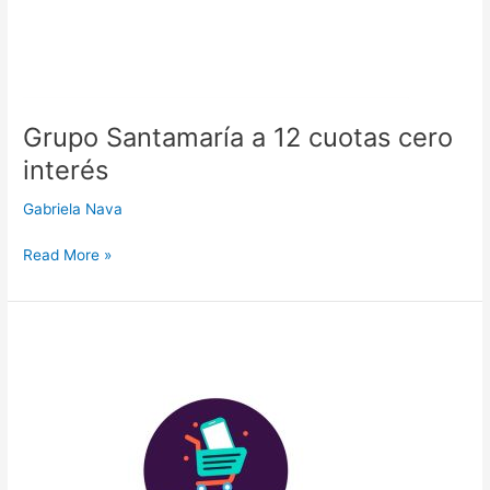
Grupo Santamaría a 12 cuotas cero
interés
Gabriela Nava
Read More »
Multitiendas
a
12
cuotas
cero
interés