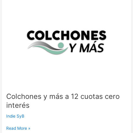
y
más
a
12
cuotas
cero
interés
Colchones y más a 12 cuotas cero
interés
Indie SyB
Read More »