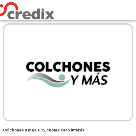
Omitir
e
ir
al
contenido
Colchones y más a 12 cuotas cero interés