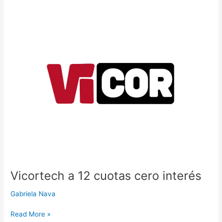
Vicortech
a
12
cuotas
cero
interés
Vicortech a 12 cuotas cero interés
Gabriela Nava
Read More »