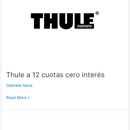
cero
interés
Thule a 12 cuotas cero interés
Gabriela Nava
Read More »
Ortodent
Alajuela