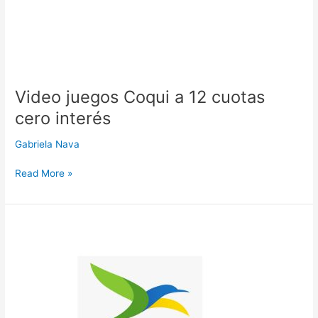
Video juegos Coqui a 12 cuotas
cero interés
Gabriela Nava
Read More »
Tienda
Pro
Shop
a
6
cuotas