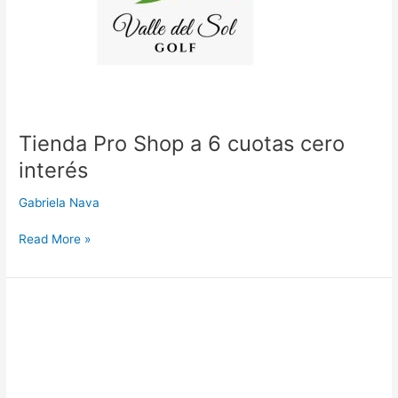
cero
interés
Tienda Pro Shop a 6 cuotas cero
interés
Gabriela Nava
Read More »
Insomnio
a
24
cuotas
cero