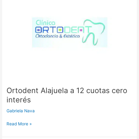
a
12
cuotas
cero
interés
Ortodent Alajuela a 12 cuotas cero
interés
Gabriela Nava
Read More »