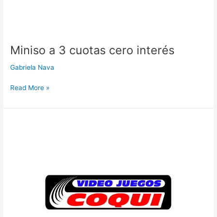
Miniso a 3 cuotas cero interés
Gabriela Nava
Read More »
Video
juegos
Coqui
a
12
cuotas
cero
interés