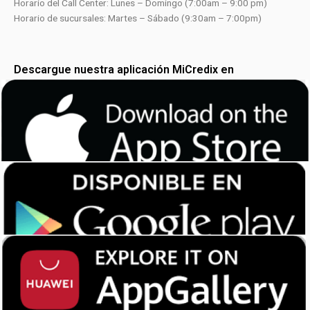
Horario del Call Center: Lunes – Domingo (7:00am – 9:00 pm)
Horario de sucursales: Martes – Sábado (9:30am – 7:00pm)
Descargue nuestra aplicación MiCredix en