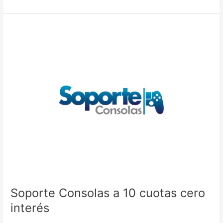
Soporte
Consolas
a
10
cuotas
cero
interés
Soporte Consolas a 10 cuotas cero
interés