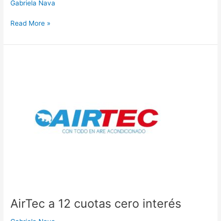
Gabriela Nava
Read More »
AirTec
a
12
cuotas
cero
interés
AirTec a 12 cuotas cero interés