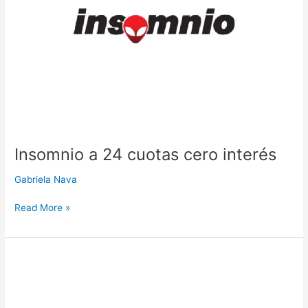
interés
Insomnio a 24 cuotas cero interés
Gabriela Nava
Read More »
Thule
a
12
cuotas