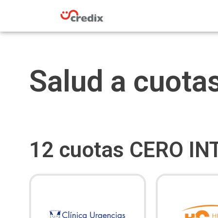
Omitir
e
ir
al
contenido
Salud a cuota
12 cuotas CERO IN