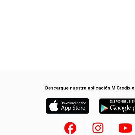
Descargue nuestra aplicación MiCredix e
F
I
Y
a
n
o