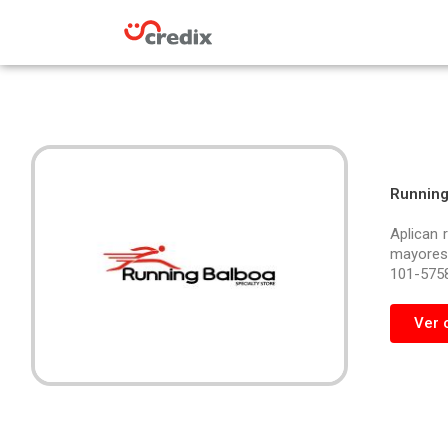
Omitir
e
ir
al
contenido
Running
Aplican 
mayores 
101-5758
Ver 