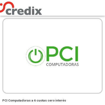
Omitir
e
ir
al
contenido
PCI Computadoras a 6 cuotas cero interés