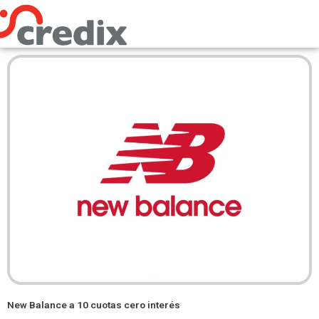
Omitir
e
ir
al
contenido
New Balance a 10 cuotas cero interés