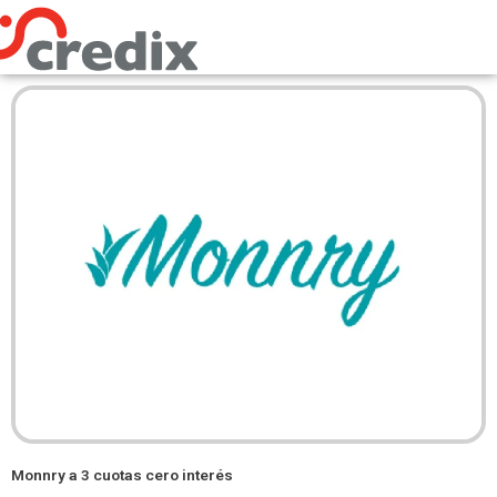
Omitir
e
ir
al
contenido
Monnry a 3 cuotas cero interés