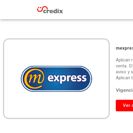
Omitir
e
ir
al
contenido
mexpres
Aplican 
venta. E
aviso y 
Aplican 
Vigenci
Ver 