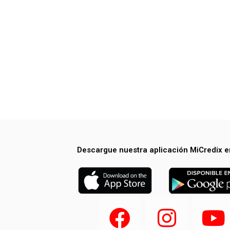
Descargue nuestra aplicación MiCredix e
F
I
Y
a
n
o