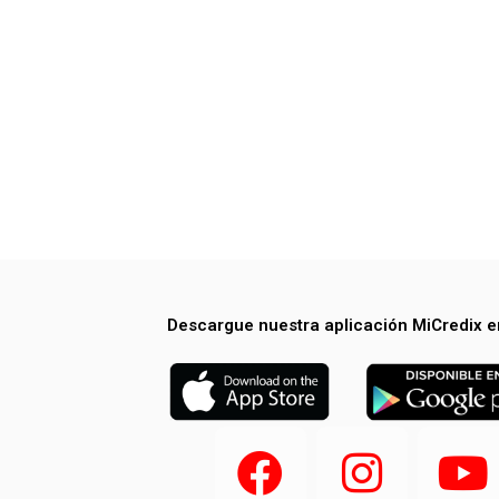
Descargue nuestra aplicación MiCredix e
F
I
Y
a
n
o