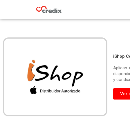
Omitir
e
ir
al
contenido
iShop C
Aplican 
disponib
y condic
Ver 