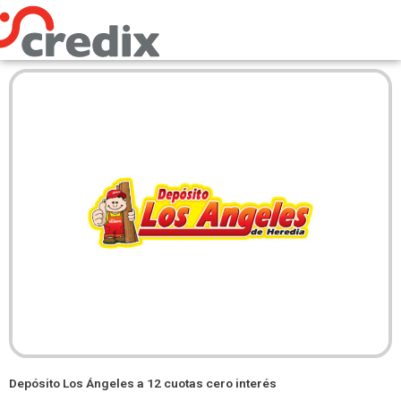
Omitir
e
ir
al
contenido
Depósito Los Ángeles a 12 cuotas cero interés