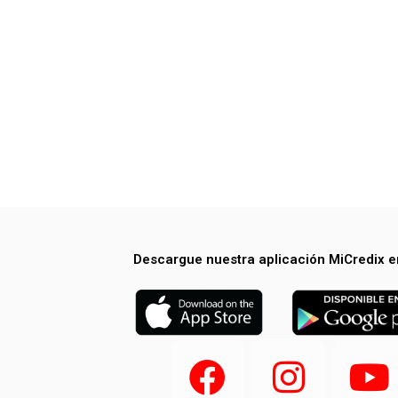
Descargue nuestra aplicación MiCredix e
F
I
Y
a
n
o