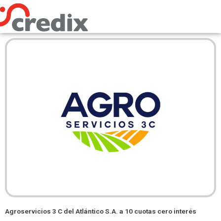
Omitir
e
ir
al
contenido
Agroservicios 3 C del Atlántico S.A. a 10 cuotas cero interés