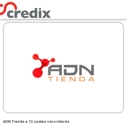
Omitir
e
ir
al
contenido
ADN Tienda a 12 cuotas cero interés