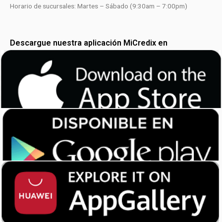
Horario de sucursales: Martes – Sábado (9:30am – 7:00pm)
Descargue nuestra aplicación MiCredix en