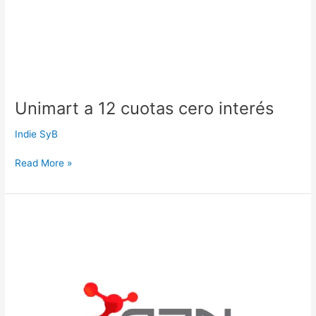
Unimart a 12 cuotas cero interés
Indie SyB
Read More »
ADN
Tienda
a
12
cuotas
cero
interés