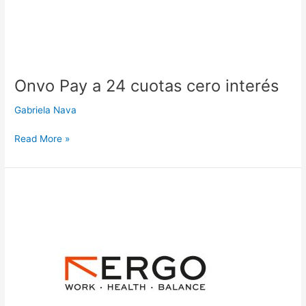
Onvo Pay a 24 cuotas cero interés
Gabriela Nava
Read More »
Ergo
a
12
cuotas
cero
interés