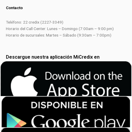
Contacto
Teléfono: 22 credix (2227-3349)
Horario del Call Center: Lunes – Domingo (7:00am – 9:00 pm)
Horario de sucursales: Martes – Sábado (9:30am – 7:00pm)
Descargue nuestra aplicación MiCredix en