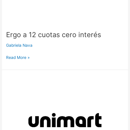
Ergo a 12 cuotas cero interés
Gabriela Nava
Read More »
Unimart
a
12
cuotas
cero
interés