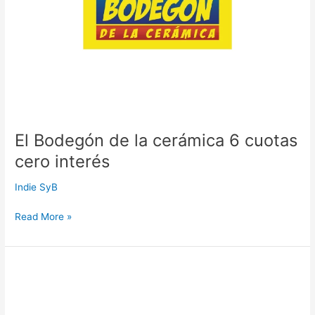
cuotas
cero
interés
El Bodegón de la cerámica 6 cuotas
cero interés
Indie SyB
Read More »
Depósito
Jiménez
a
12