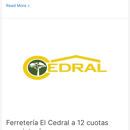
Read More »
Ferretería
El
Cedral
a
12
cuotas
cero
interés
Ferretería El Cedral a 12 cuotas